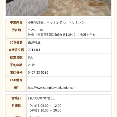
事業内容
小動物診療、ペットホテル、トリミング。
所在地
〒253-0101
神奈川県高座郡寒川町倉見1184-1
（
地図を見る
）
代表者名
桑原幹直
会社設立日
2014.8.1
従業員数
8人
平均年齢
28歳
電話番号
0467-33-5686
FAX番号
HP
http://www.samukawakitainter.com
営業日
日/月/火/水/木/金/土
月曜日
【午前】08:00 ～ 12:00
【午後】16:00 ～ 20:00