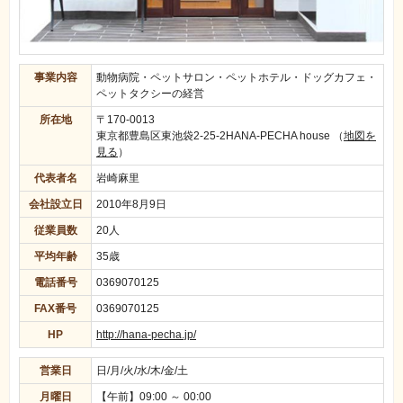
事業内容
動物病院・ペットサロン・ペットホテル・ドッグカフェ・
ペットタクシーの経営
所在地
〒170-0013
東京都豊島区東池袋2-25-2HANA-PECHA house
（
地図を
見る
）
代表者名
岩崎麻里
会社設立日
2010年8月9日
従業員数
20人
平均年齢
35歳
電話番号
0369070125
FAX番号
0369070125
HP
http://hana-pecha.jp/
営業日
日/月/火/水/木/金/土
月曜日
【午前】09:00 ～ 00:00