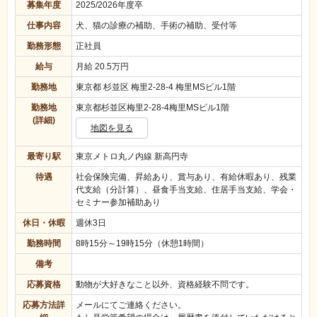
募集年度
2025/2026年度卒
仕事内容
犬、猫の診療の補助、手術の補助、受付等
勤務形態
正社員
給与
月給 20.5万円
勤務地
東京都 杉並区 梅里2-28-4 梅里MSビル1階
勤務地
東京都杉並区梅里2-28-4梅里MSビル1階
(詳細)
地図を見る
最寄り駅
東京メトロ丸ノ内線 新高円寺
待遇
社会保険完備、昇給あり、賞与あり、有給休暇あり、残業
代支給（分計算）、昼食手当支給、住居手当支給、学会・
セミナー参加補助あり
休日・休暇
週休3日
勤務時間
8時15分～19時15分（休憩1時間）
備考
応募資格
動物が大好きなこと以外、資格経験不問です。
応募方法詳
メールにてご連絡ください。