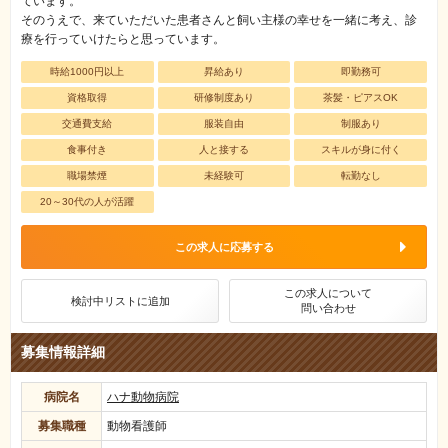
ています。
そのうえで、来ていただいた患者さんと飼い主様の幸せを一緒に考え、診
療を行っていけたらと思っています。
時給1000円以上
昇給あり
即勤務可
資格取得
研修制度あり
茶髪・ピアスOK
交通費支給
服装自由
制服あり
食事付き
人と接する
スキルが身に付く
職場禁煙
未経験可
転勤なし
20～30代の人が活躍
この求人に応募する
この求人について
検討中リストに追加
問い合わせ
募集情報詳細
病院名
ハナ動物病院
募集職種
動物看護師