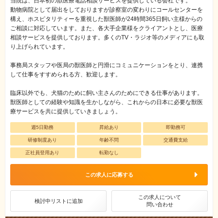
当院は、日本初の獣医療電話相談サービスを提供している会社です。
動物病院として届出をしておりますが診察室の変わりにコールセンターを
構え、ホスピタリティーを重視した獣医師が24時間365日飼い主様からの
ご相談に対応しています。また、各大手企業様をクライアントとし、医療
相談サービスを提供しております。多くのTV・ラジオ等のメディアにも取
り上げられています。
事務局スタッフや医局の獣医師と円滑にコミュニケーションをとり、連携
して仕事をすすめられる方、歓迎します。
臨床以外でも、犬猫のために飼い主さんのためにできる仕事があります。
獣医師としての経験や知識を生かしながら、これからの日本に必要な獣医
療サービスを共に提供していきましょう。
週5日勤務
昇給あり
即勤務可
研修制度あり
年齢不問
交通費支給
正社員登用あり
転勤なし
この求人に応募する
この求人について
検討中リストに追加
問い合わせ