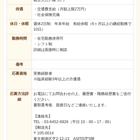
都営大江戸線 大門
待遇
・交通費支給（月額上限2万円）
・社会保険完備
休日・休暇
週休2日制 年末年始 有給休暇（6ヶ月以上の継続勤務で
10日）
勤務時間
・在宅勤務併用可
・シフト制
詳細は面接時に相談
備考
応募資格
実務経験者
※臨床経験3年以上の方優遇
応募方法詳
お電話にてお問合わせの上、履歴書・職務経歴書をご送付
細
ください。
書類選考後、面接日などご連絡いたします。
【連絡先】
TEL：03-6452-6926（平日 10：00～17：00）
【郵送先】
〒105-0014
東京都港区芝2-12-13 ASITIS芝5階