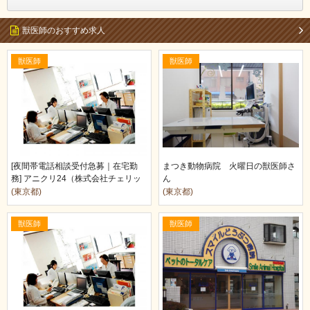
獣医師のおすすめ求人
獣医師
獣医師
[夜間帯電話相談受付急募｜在宅勤
まつき動物病院 火曜日の獣医師さ
務] アニクリ24（株式会社チェリッ
ん
シュライ…
(東京都)
(東京都)
獣医師
獣医師