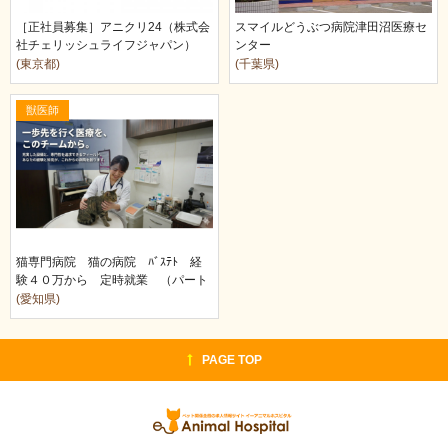
［正社員募集］アニクリ24（株式会
スマイルどうぶつ病院津田沼医療セ
社チェリッシュライフジャパン）
ンター
(東京都)
(千葉県)
獣医師
猫専門病院 猫の病院 ﾊﾞｽﾃﾄ 経
験４０万から 定時就業 （パート
勤務要相…
(愛知県)
PAGE TOP