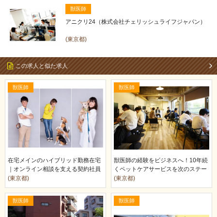
獣医師
アニクリ24（株式会社チェリッシュライフジャパン）
(東京都)
この求人と似た求人
獣医師
獣医師
在宅メインのハイブリッド勤務在宅
獣医師の経験をビジネスへ！10年続
｜オンライン相談を支える契約社員
くペットケアサービスを次のステー
獣医師募集
ジへ導くチ…
(東京都)
(東京都)
獣医師
獣医師