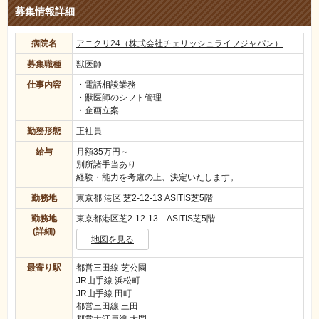
募集情報詳細
病院名
アニクリ24（株式会社チェリッシュライフジャパン）
募集職種
獣医師
仕事内容
・電話相談業務
・獣医師のシフト管理
・企画立案
勤務形態
正社員
給与
月額35万円～
別所諸手当あり
経験・能力を考慮の上、決定いたします。
勤務地
東京都 港区 芝2-12-13 ASITIS芝5階
勤務地
東京都港区芝2-12-13 ASITIS芝5階
(詳細)
地図を見る
最寄り駅
都営三田線 芝公園
JR山手線 浜松町
JR山手線 田町
都営三田線 三田