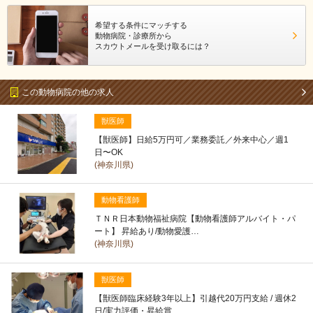
希望する条件にマッチする
動物病院・診療所から
スカウトメールを受け取るには？
この動物病院の他の求人
獣医師
【獣医師】日給5万円可／業務委託／外来中心／週1
日〜OK
(神奈川県)
動物看護師
ＴＮＲ日本動物福祉病院【動物看護師アルバイト・パ
ート】 昇給あり/動物愛護…
(神奈川県)
獣医師
【獣医師臨床経験3年以上】引越代20万円支給 / 週休2
日/実力評価・昇給賞…