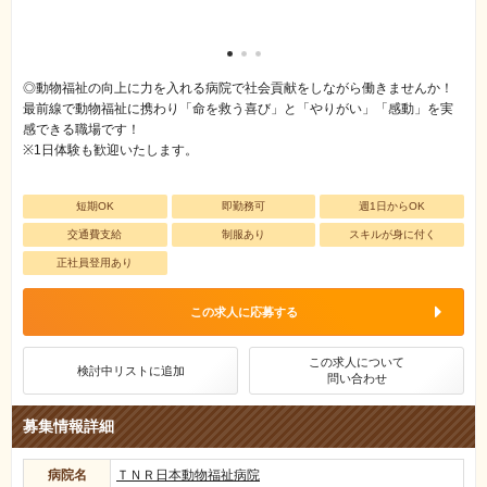
も動物好きな看護
ります。
◎動物福祉の向上に力を入れる病院で社会貢献をしながら働きませんか！
最前線で動物福祉に携わり「命を救う喜び」と「やりがい」「感動」を実
感できる職場です！
※1日体験も歓迎いたします。
短期OK
即勤務可
週1日からOK
交通費支給
制服あり
スキルが身に付く
正社員登用あり
この求人に応募する
この求人について
検討中リストに追加
問い合わせ
募集情報詳細
病院名
ＴＮＲ日本動物福祉病院