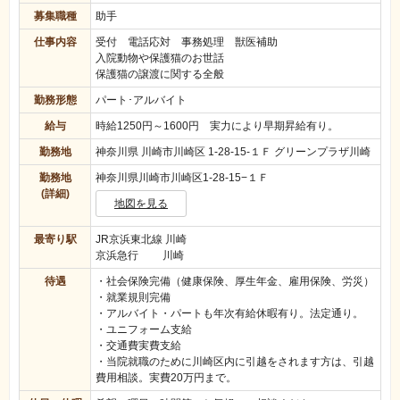
募集職種
助手
仕事内容
受付 電話応対 事務処理 獣医補助
入院動物や保護猫のお世話
保護猫の譲渡に関する全般
勤務形態
パート･アルバイト
給与
時給1250円～1600円 実力により早期昇給有り。
勤務地
神奈川県 川崎市川崎区 1-28-15‐１Ｆ グリーンプラザ川崎
勤務地
神奈川県川崎市川崎区1-28-15−１Ｆ
(詳細)
地図を見る
最寄り駅
JR京浜東北線 川崎
京浜急行 川崎
待遇
・社会保険完備（健康保険、厚生年金、雇用保険、労災）
・就業規則完備
・アルバイト・パートも年次有給休暇有り。法定通り。
・ユニフォーム支給
・交通費実費支給
・当院就職のために川崎区内に引越をされます方は、引越
費用相談。実費20万円まで。