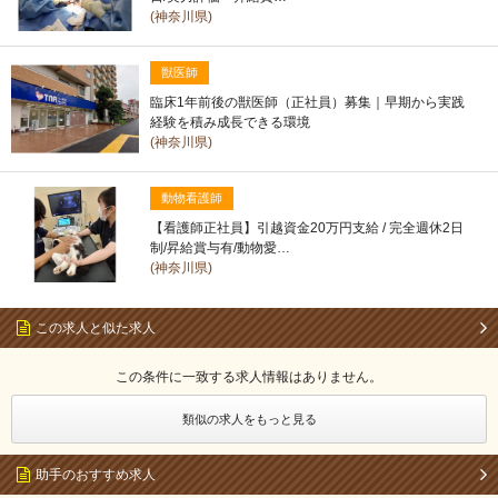
(神奈川県)
獣医師
臨床1年前後の獣医師（正社員）募集｜早期から実践
経験を積み成長できる環境
(神奈川県)
動物看護師
【看護師正社員】引越資金20万円支給 / 完全週休2日
制/昇給賞与有/動物愛…
(神奈川県)
この求人と似た求人
この条件に一致する求人情報はありません。
類似の求人をもっと見る
助手のおすすめ求人