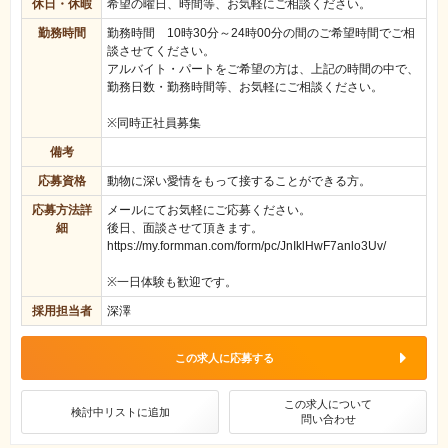
休日・休暇
希望の曜日、時間等、お気軽にご相談ください。
勤務時間
勤務時間 10時30分～24時00分の間のご希望時間でご相
談させてください。
アルバイト・パートをご希望の方は、上記の時間の中で、
勤務日数・勤務時間等、お気軽にご相談ください。
※同時正社員募集
備考
応募資格
動物に深い愛情をもって接することができる方。
応募方法詳
メールにてお気軽にご応募ください。
細
後日、面談させて頂きます。
https://my.formman.com/form/pc/JnIklHwF7anlo3Uv/
※一日体験も歓迎です。
採用担当者
深澤
この求人に応募する
この求人について
検討中リストに追加
問い合わせ