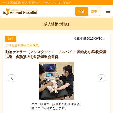
ペット関連全般の求人情報サイト イーアニマルホスピタル
中途
新卒
求人情報の詳細
助手
掲載期間:2025/09/10～
ＴＮＲ日本動物福祉病院
動物ケアラー（アシスタント） アルバイト 昇給あり/動物愛護
推進 保護猫のお世話里親会運営
エコー検査室 診察時の獣医や看護
野良猫や被災地か
師について補助をします。
ど、不幸な命を救
医療が施されます