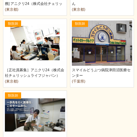
務] アニクリ24（株式会社チェリッ
ん
シュライ…
(東京都)
(東京都)
獣医師
獣医師
［正社員募集］アニクリ24（株式会
スマイルどうぶつ病院津田沼医療セ
社チェリッシュライフジャパン）
ンター
(東京都)
(千葉県)
獣医師