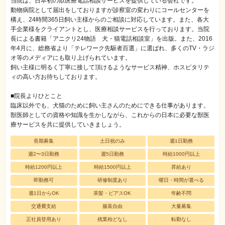
当院は、日本初の獣医療電話相談サービスを提供している会社です。
動物病院として届出をしておりますが診察室の変わりにコールセンターを
構え、24時間365日飼い主様からのご相談に対応しています。また、各大
手企業様をクライアントとし、医療相談サービスを行っております。当院
長による書籍「アニクリ24物語 犬・猫電話相談室」を出版。また、2016
年4月に、総務省より「テレワーク先駆者百選」に選ばれ、多くのTV・ラジ
オ等のメディアにも取り上げられています。
飼い主様に明るく丁寧に接して頂けるようなサービス精神、ホスピタリテ
ィの高い方お待ちしております。
■院長よりひとこと
臨床以外でも、犬猫のために飼い主さんのためにできる仕事があります。
獣医師としての資格や知識を生かしながら、これからの日本に必要な獣医
療サービスを共に提供していきましょう。
長期募集
土日祝のみ
週1日勤務
週2〜3日勤務
週5日勤務
時給1000円以上
時給1200円以上
時給1500円以上
昇給あり
即勤務可
研修制度あり
曜日・時間が選べる
週1日からOK
茶髪・ピアスOK
年齢不問
交通費支給
服装自由
大量募集
正社員登用あり
残業殆どなし
転勤なし