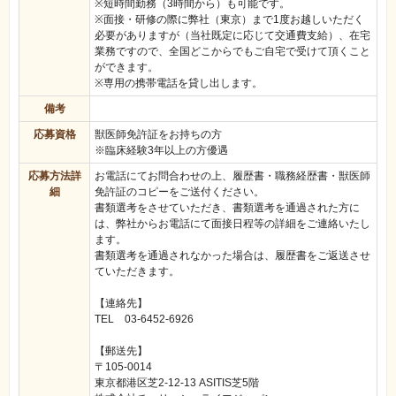
※短時間勤務（3時間から）も可能です。
※面接・研修の際に弊社（東京）まで1度お越しいただく
必要がありますが（当社既定に応じて交通費支給）、在宅
業務ですので、全国どこからでもご自宅で受けて頂くこと
ができます。
※専用の携帯電話を貸し出します。
備考
応募資格
獣医師免許証をお持ちの方
※臨床経験3年以上の方優遇
応募方法詳
お電話にてお問合わせの上、履歴書・職務経歴書・獣医師
細
免許証のコピーをご送付ください。
書類選考をさせていただき、書類選考を通過された方に
は、弊社からお電話にて面接日程等の詳細をご連絡いたし
ます。
書類選考を通過されなかった場合は、履歴書をご返送させ
ていただきます。
【連絡先】
TEL 03-6452-6926
【郵送先】
〒105-0014
東京都港区芝2-12-13 ASITIS芝5階