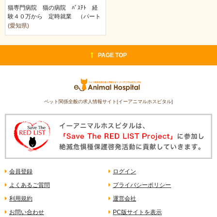
猫専門病院 猫の病院 ﾊﾞｽﾃﾄ 経
験４０万から 定時就業 （パート
勤務要相…
(愛知県)
PAGE TOP
ペット関係全般の求人情報サイト[イーアニマルホスピタル]
会員登録
ログイン
よくあるご質問
プライバシーポリシー
利用規約
運営会社
お問い合わせ
PC版サイトを表示