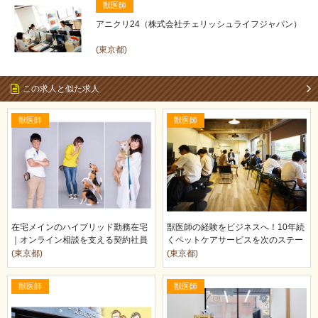
獣医師
アニクリ24（株式会社チェリッシュライフジャパン）
(東京都)
この求人と似た求人
獣医師
獣医師
在宅メインのハイブリッド勤務在宅
獣医師の経験をビジネスへ！10年続
｜オンライン相談を支える契約社員
くペットケアサービスを次のステー
獣医師募集
ジへ導くチ…
(東京都)
(東京都)
獣医師
獣医師