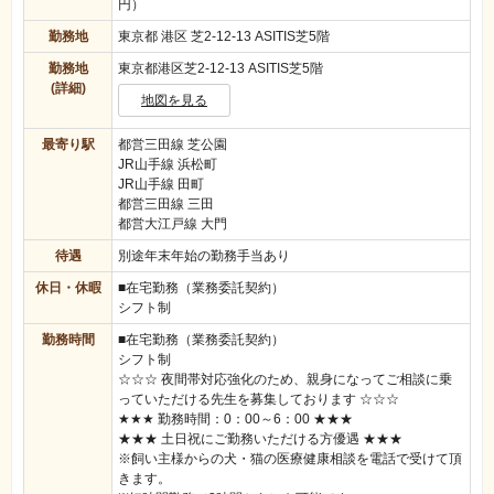
円）
勤務地
東京都 港区 芝2-12-13 ASITIS芝5階
勤務地
東京都港区芝2-12-13 ASITIS芝5階
(詳細)
地図を見る
最寄り駅
都営三田線 芝公園
JR山手線 浜松町
JR山手線 田町
都営三田線 三田
都営大江戸線 大門
待遇
別途年末年始の勤務手当あり
休日・休暇
■在宅勤務（業務委託契約）
シフト制
勤務時間
■在宅勤務（業務委託契約）
シフト制
☆☆☆ 夜間帯対応強化のため、親身になってご相談に乗
っていただける先生を募集しております ☆☆☆
★★★ 勤務時間：0：00～6：00 ★★★
★★★ 土日祝にご勤務いただける方優遇 ★★★
※飼い主様からの犬・猫の医療健康相談を電話で受けて頂
きます。