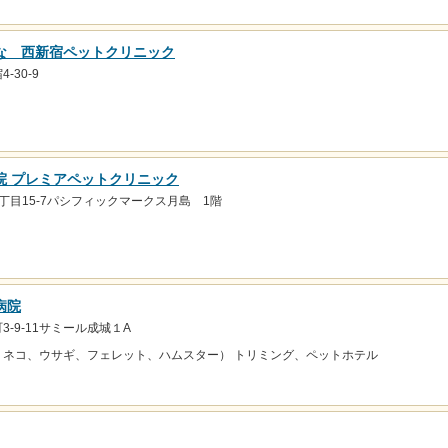
な 西新宿ペットクリニック
-30-9
院 プレミアペットクリニック
丁目15-7パシフィックマークス月島 1階
病院
-9-11サミール成城１A
、ネコ、ウサギ、フェレット、ハムスター） トリミング、ペットホテル