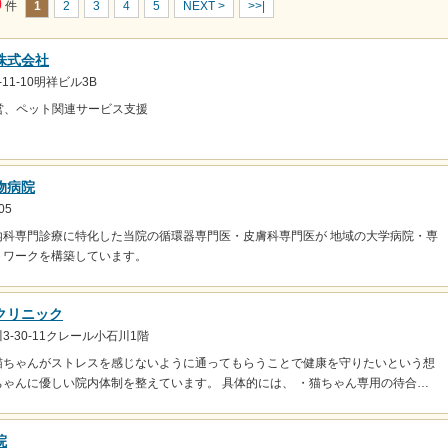
0
件
1
2
3
4
5
NEXT >
>>|
株式会社
11-10明祥ビル3B
営、ペット関連サービス支援
物病院
05
内科専門診療に特化した当院の循環器専門医・皮膚科専門医が 地域の大学病院・専
トワークを構築しています。
クリニック
-30-11クレール小石川1階
猫ちゃんがストレスを感じないように通ってもらうことで健康を守りたいという想
ゃんに優しい院内体制を整えています。 具体的には、 ・猫ちゃん専用の待合…
院