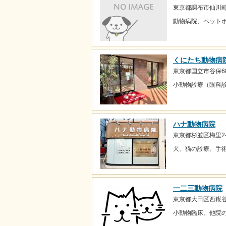
東京都調布市仙川町2
動物病院、ペット
くにたち動物病
東京都国立市谷保684
小動物診療（眼科
ハナ動物病院
東京都杉並区梅里2-
犬、猫の診療、手
一二三動物病院
東京都大田区西糀谷3
小動物臨床、他院