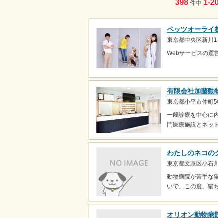
398
1-2
件中
ペッツオーライ
東京都中央区新川1-
Webサービスの運
有限会社加藤動
東京都小平市仲町5
一般診療を中心に
門医療施設とネッ
わたしのネコの
東京都文京区小石川3
動物病院が苦手な
いで、この度、猫ち
オリオン動物病