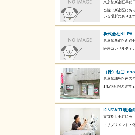
東京都新宿区早稲田
当院は新宿区にあ
いる場所にあります
株式会社NILPA
東京都新宿区新宿4-
医療コンサルティン
（株）ねこLabo
東京都練馬区南大泉1-
1.動物病院の運営 
KINSWITH動物
東京都世田谷区玉川
・サプリメント・化