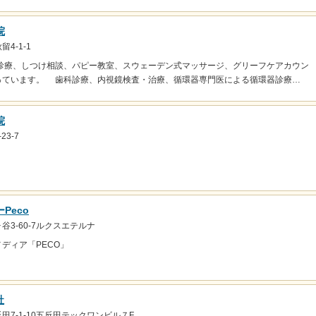
院
4-1-1
診療、しつけ相談、パピー教室、スウェーデン式マッサージ、グリーフケアカウン
っています。 歯科診療、内視鏡検査・治療、循環器専門医による循環器診療…
院
3-7
Peco
3-60-7ルクスエテルナ
ディア「PECO」
社
田7-1-10五反田テックワンビル７F