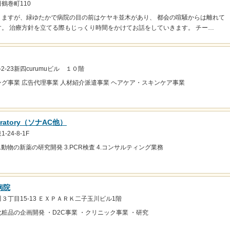
鶴巻町110
りますが、緑ゆたかで病院の目の前はケヤキ並木があり、 都会の喧騒からは離れて
。 治療方針を立てる際もじっくり時間をかけてお話をしていきます。 チー…
2-23新四curumuビル １０階
グ事業 広告代理事業 人材紹介派遣事業 ヘアケア・スキンケア事業
ratory（ソナAC他）
24-8-1F
2.動物の新薬の研究開発 3.PCR検査 4.コンサルティング業務
病院
３丁目15-13 ＥＸＰＡＲＫ二子玉川ビル1階
粧品の企画開発 ・D2C事業 ・クリニック事業 ・研究