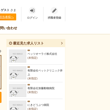
、
ゲスト
さま
担当者様へ
ログイン
求職者登録
問い合わせ
最近見た求人リスト
件
ペッツオーライ株式会社
(未指定)
有限会社ペットクリニック井
上
(未指定)
有限会社加藤動物病院
(未指定)
にきどうぶつ病院
(未指定)