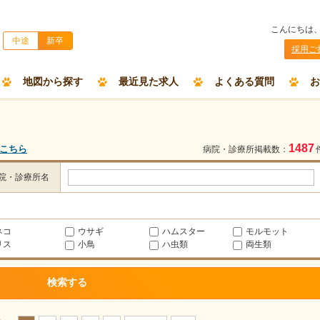
こんにちは
中途
新卒
採用ご
地図から探す
最近見た求人
よくある質問
お
1487
こちら
病院・診療所掲載数：
院・診療所名
ネコ
ウサギ
ハムスター
モルモット
リス
小鳥
ハ虫類
両生類