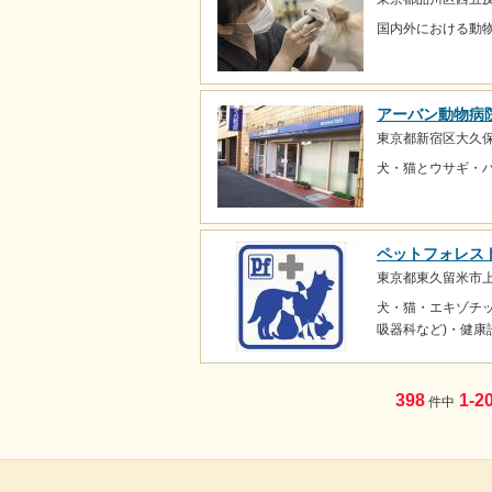
国内外における動
アーバン動物病
東京都新宿区大久保2
犬・猫とウサギ・
ペットフォレス
東京都東久留米市上
犬・猫・エキゾチッ
吸器科など)・健康
398
1-2
件中