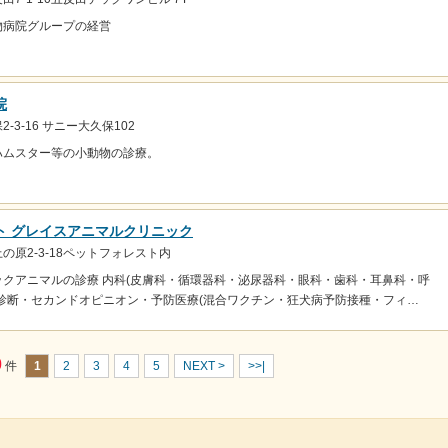
物病院グループの経営
院
-3-16 サニー大久保102
ハムスター等の小動物の診療。
ト グレイスアニマルクリニック
の原2-3-18ペットフォレスト内
クアニマルの診療 内科(皮膚科・循環器科・泌尿器科・眼科・歯科・耳鼻科・呼
診断・セカンドオピニオン・予防医療(混合ワクチン・狂犬病予防接種・フィ…
0
件
1
2
3
4
5
NEXT >
>>|