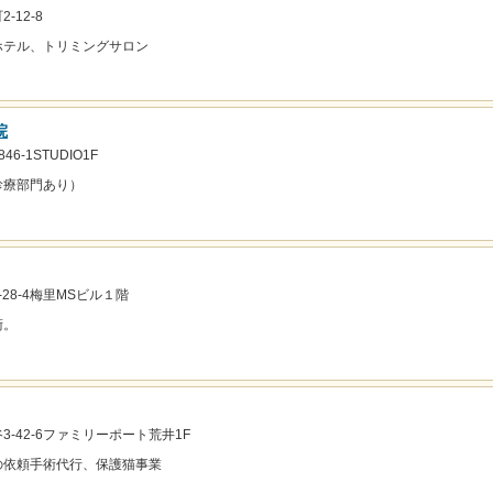
-12-8
ホテル、トリミングサロン
院
6-1STUDIO1F
診療部門あり）
28-4梅里MSビル１階
術。
-42-6ファミリーポート荒井1F
の依頼手術代行、保護猫事業