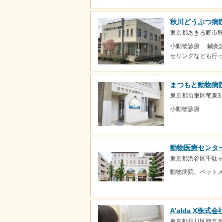
秋川どうぶつ病
東京都あきる野市秋留
小動物診療 鍼灸
セリングなども行
まつもと動物病
東京都台東区竜泉3-2
小動物診療
動物医療センター
東京都渋谷区千駄ヶ谷
動物病院、ペットメ
A’alda X株式会
東京都品川区西五反