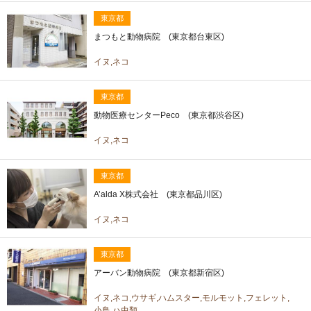
東京都
まつもと動物病院 (東京都台東区)
イヌ,ネコ
東京都
動物医療センターPeco (東京都渋谷区)
イヌ,ネコ
東京都
A’alda X株式会社 (東京都品川区)
イヌ,ネコ
東京都
アーバン動物病院 (東京都新宿区)
イヌ,ネコ,ウサギ,ハムスター,モルモット,フェレット,
小鳥,ハ虫類