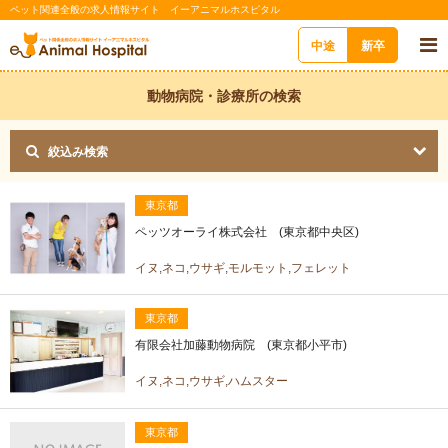
ペット関連全般の求人情報サイト イーアニマルホスピタル
中途
新卒
動物病院・診療所の検索
絞込み検索
東京都
ペッツオーライ株式会社 (東京都中央区)
イヌ,ネコ,ウサギ,モルモット,フェレット
東京都
有限会社加藤動物病院 (東京都小平市)
イヌ,ネコ,ウサギ,ハムスター
東京都