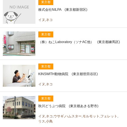
東京都
株式会社NILPA (東京都新宿区)
イヌ,ネコ
東京都
（株）ねこLaboratory（ソナAC他） (東京都練馬区)
東京都
KINSWITH動物病院 (東京都世田谷区)
イヌ,ネコ
東京都
秋川どうぶつ病院 (東京都あきる野市)
イヌ,ネコ,ウサギ,ハムスター,モルモット,フェレット,
リス,小鳥