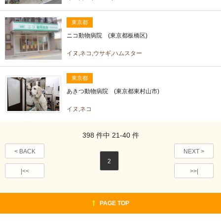
東京都
ニコ動物病院 (東京都板橋区)
イヌ,ネコ,ウサギ,ハムスター
東京都
あきつ動物病院 (東京都東村山市)
イヌ,ネコ
398
件中
21-40
件
< BACK
NEXT >
2
|<<
>>|
PAGE TOP