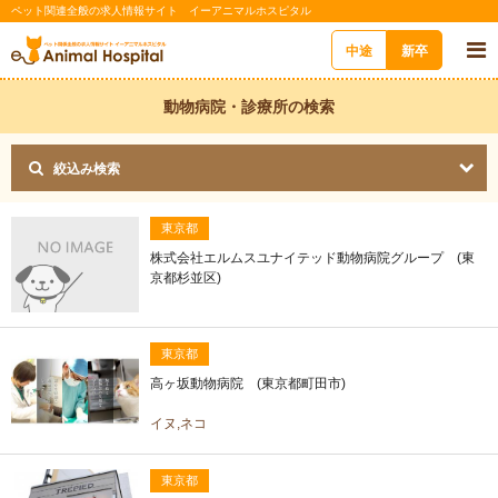
ペット関連全般の求人情報サイト イーアニマルホスピタル
中途
新卒
動物病院・診療所の検索
絞込み検索
東京都
株式会社エルムスユナイテッド動物病院グループ (東
京都杉並区)
東京都
高ヶ坂動物病院 (東京都町田市)
イヌ,ネコ
東京都