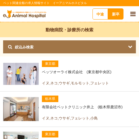
ペット関連全般の求人情報サイト イーアニマルホスピタル
中途
新卒
動物病院・診療所の検索
絞込み検索
東京都
ペッツオーライ株式会社 (東京都中央区)
イヌ,ネコ,ウサギ,モルモット,フェレット
栃木県
有限会社ペットクリニック井上 (栃木県鹿沼市)
イヌ,ネコ,ウサギ,フェレット,小鳥
東京都