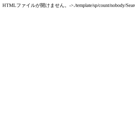
HTMLファイルが開けません。->./template/sp/count/nobody/SearchR