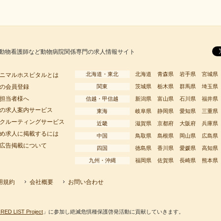
動物看護師など動物病院関係専門の求人情報サイト
北海道・東北
北海道
青森県
岩手県
宮城県
ニマルホスピタルとは
の会員登録
関東
茨城県
栃木県
群馬県
埼玉県
担当者様へ
信越・甲信越
新潟県
富山県
石川県
福井県
の求人案内サービス
東海
岐阜県
静岡県
愛知県
三重県
クルーティングサービス
近畿
滋賀県
京都府
大阪府
兵庫県
め求人に掲載するには
中国
鳥取県
島根県
岡山県
広島県
広告掲載について
四国
徳島県
香川県
愛媛県
高知県
九州・沖縄
福岡県
佐賀県
長崎県
熊本県
用規約
会社概要
お問い合わせ
RED LIST Project
」に参加し絶滅危惧種保護啓発活動に貢献していきます。