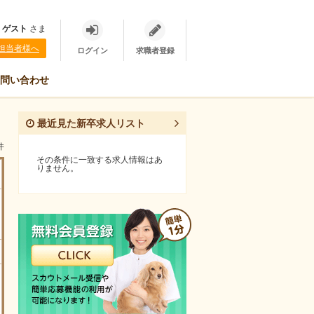
、
ゲスト
さま
担当者様へ
ログイン
求職者登録
問い合わせ
最近見た新卒求人リスト
件
その条件に一致する求人情報はあ
りません。