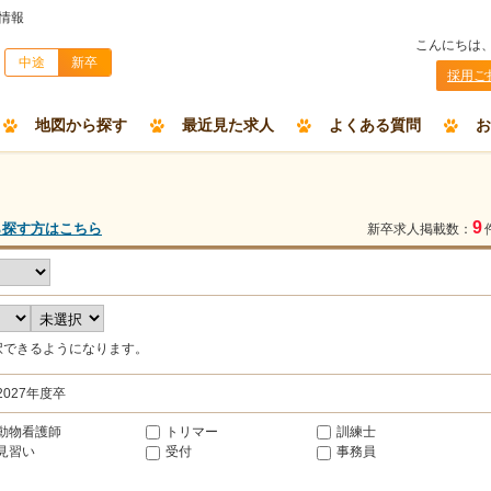
情報
こんにちは
中途
新卒
採用ご
地図から探す
最近見た求人
よくある質問
お
9
ら探す方はこちら
新卒求人掲載数：
択できるようになります。
2027年度卒
動物看護師
トリマー
訓練士
見習い
受付
事務員