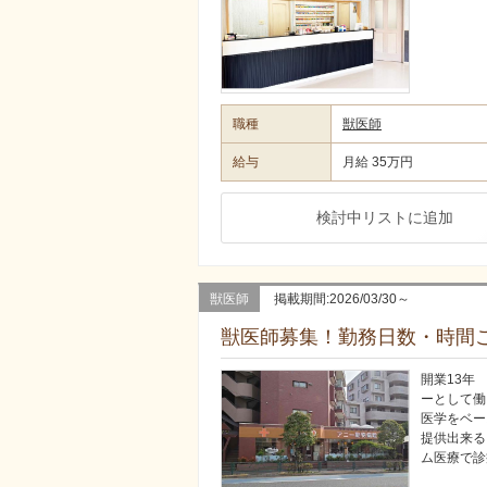
職種
獣医師
給与
月給 35万円
検討中リストに追加
獣医師
掲載期間:2026/03/30～
獣医師募集！勤務日数・時間
開業13年
ーとして働
医学をベー
提供出来る
ム医療で診