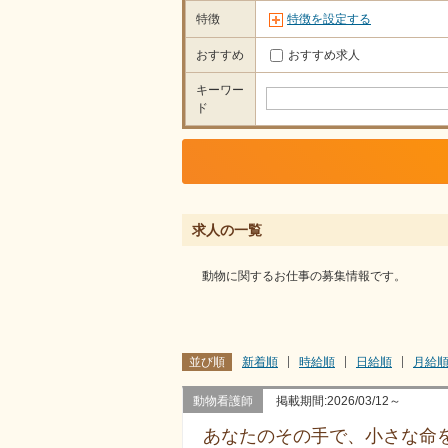
特徴
特徴を設定する
おすすめ
おすすめ求人
キーワー
ド
求人の一覧
動物に関するお仕事の募集情報です。
並び順
新着順
時給順
日給順
月給
動物看護師
掲載期間:2026/03/12～
あなたのその手で、小さな命