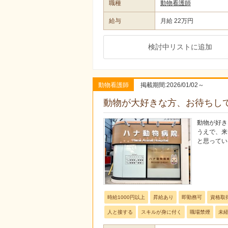
職種
動物看護師
給与
月給 22万円
検討中リストに追加
動物看護師
掲載期間:2026/01/02～
動物が大好きな方、お待ちし
動物が好き
うえで、来
と思ってい
時給1000円以上
昇給あり
即勤務可
資格取
人と接する
スキルが身に付く
職場禁煙
未