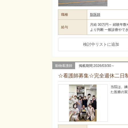
職種
獣医師
月給 30万円～ 経験年
給与
より判断 一般診療やで
検討中リストに追加
動物看護師
掲載期間:2026/03/30～
☆看護師募集☆完全週休二日
当院は、練
た医療の実