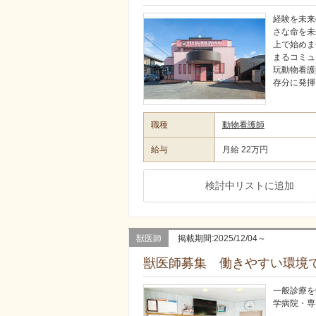
経験を未来
さな命を未
上で始めま
まるコミュ
玩動物看護
存分に発揮
職種
動物看護師
給与
月給 22万円
検討中リストに追加
獣医師
掲載期間:2025/12/04～
獣医師募集 働きやすい環境
一般診療を
学病院・専