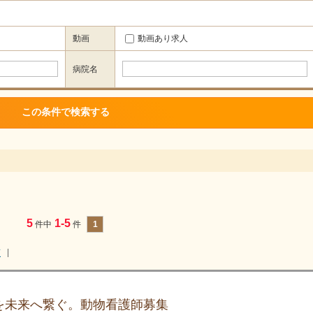
動画
動画あり求人
病院名
5
1-5
件中
件
1
順
を未来へ繋ぐ。動物看護師募集