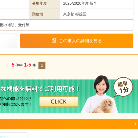
募集年度
2025/2026年度 新卒
勤務地
東京都
杉並区
術の補助、受付等
この求人の詳細を見る
5
1-5
件中
件
1