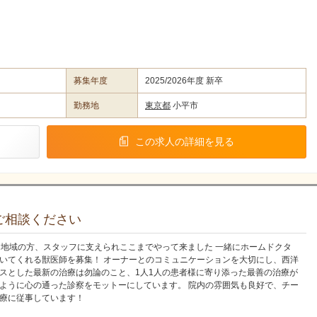
募集年度
2025/2026年度 新卒
勤務地
東京都
小平市
この求人の詳細を見る
ご相談ください
 地域の方、スタッフに支えられここまでやって来ました 一緒にホームドクタ
いてくれる獣医師を募集！ オーナーとのコミュニケーションを大切にし、西洋
スとした最新の治療は勿論のこと、1人1人の患者様に寄り添った最善の治療が
ように心の通った診察をモットーにしています。 院内の雰囲気も良好で、チー
療に従事しています！