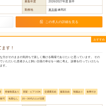
募集年度
2026/2027年度 新卒
勤務地
東京都
練馬区
この求人の詳細を見る
おすすめ
てます！
な方がそのままの気持ちで楽しく働ける職場でありたいと思っています。 その
ていただいた患者さんと飼い主様の幸せを一緒に考え、診療を行っていけたら
ます。
得
研修制度あり
茶髪・ピアスOK
交通費支給
服装自由
制服あり
食事付き
経験可
転勤なし
20～30代の人が活躍