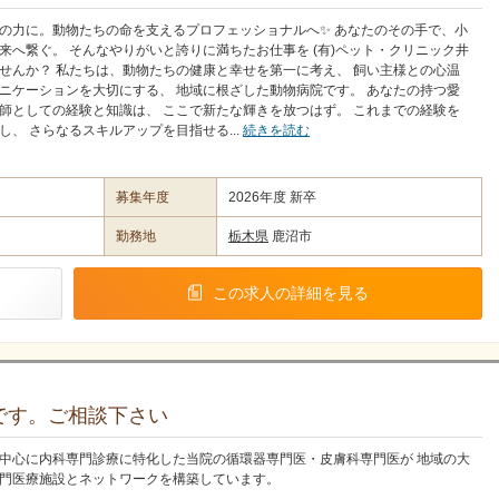
の力に。動物たちの命を支えるプロフェッショナルへ✨ あなたのその手で、小
来へ繋ぐ。 そんなやりがいと誇りに満ちたお仕事を (有)ペット・クリニック井
せんか？ 私たちは、動物たちの健康と幸せを第一に考え、 飼い主様との心温
ニケーションを大切にする、 地域に根ざした動物病院です。 あなたの持つ愛
師としての経験と知識は、 ここで新たな輝きを放つはず。 これまでの経験を
し、 さらなるスキルアップを目指せる...
続きを読む
募集年度
2026年度 新卒
勤務地
栃木県
鹿沼市
この求人の詳細を見る
です。ご相談下さい
中心に内科専門診療に特化した当院の循環器専門医・皮膚科専門医が 地域の大
門医療施設とネットワークを構築しています。