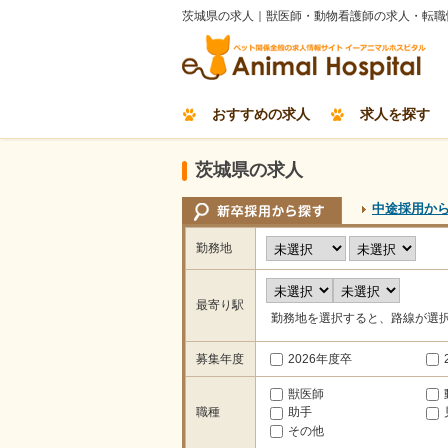
茨城県の求人｜獣医師・動物看護師の求人・転職
おすすめの求人
求人を探す
茨城県の求人
中途採用か
勤務地
最寄り駅
勤務地を選択すると、路線が選
募集年度
2026年度卒
獣医師
職種
助手
その他