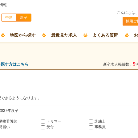
情報
こんにちは
中途
新卒
採用ご
地図から探す
最近見た求人
よくある質問
お
9
ら探す方はこちら
新卒求人掲載数：
択できるようになります。
2027年度卒
動物看護師
トリマー
訓練士
見習い
受付
事務員