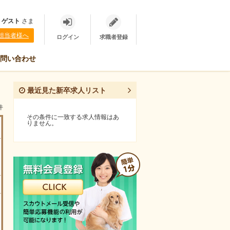
、
ゲスト
さま
担当者様へ
ログイン
求職者登録
問い合わせ
最近見た新卒求人リスト
件
その条件に一致する求人情報はあ
りません。