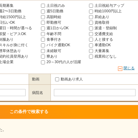
長期募集
土日祝のみ
土日祝給与アップ
週2〜3日勤務
週5日勤務
時給1000円以上
時給1500円以上
高額時給
昇給あり
日払いOK
即勤務可
資格取得
曜日・時間が選べる
週1日からOK
派遣・登録制
茶髪・ピアスOK
年齢不問
交通費支給
制服あり
食事付き
人と接する
スキルが身に付く
バイク通勤OK
車通勤OK
煙草休憩あり
未経験可
大量募集
契約社員登用あり
寮あり
残業殆どなし
上場企業
20～30代の人が活躍
閉じる
動画
動画あり求人
病院名
た。