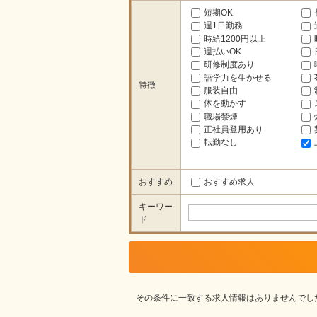
短期OK
週1日勤務
時給1200円以上
週払いOK
研修制度あり
語学力を生かせる
特徴
服装自由
体を動かす
職場禁煙
正社員登用あり
転勤なし
おすすめ
おすすめ求人
キーワー
ド
その条件に一致する求人情報はありませんでし