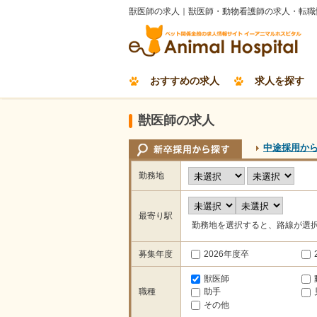
獣医師の求人｜獣医師・動物看護師の求人・転職
おすすめの求人
求人を探す
獣医師の求人
中途採用か
勤務地
最寄り駅
勤務地を選択すると、路線が選
募集年度
2026年度卒
獣医師
職種
助手
その他