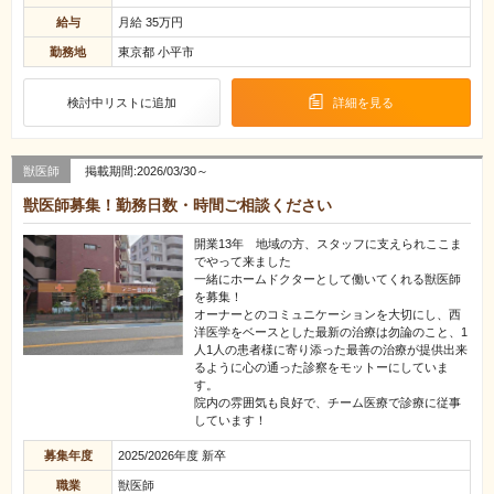
給与
月給 35万円
勤務地
東京都 小平市
検討中リストに追加
詳細を見る
獣医師
掲載期間:2026/03/30～
獣医師募集！勤務日数・時間ご相談ください
開業13年 地域の方、スタッフに支えられここま
でやって来ました
一緒にホームドクターとして働いてくれる獣医師
を募集！
オーナーとのコミュニケーションを大切にし、西
洋医学をベースとした最新の治療は勿論のこと、1
人1人の患者様に寄り添った最善の治療が提供出来
るように心の通った診察をモットーにしていま
す。
院内の雰囲気も良好で、チーム医療で診療に従事
しています！
募集年度
2025/2026年度 新卒
職業
獣医師