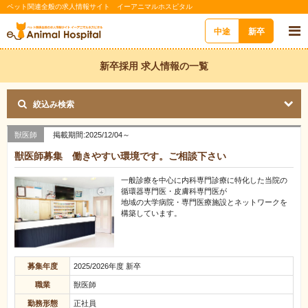
ペット関連全般の求人情報サイト イーアニマルホスピタル
中途
新卒
新卒採用 求人情報の一覧
絞込み検索
獣医師
掲載期間:2025/12/04～
獣医師募集 働きやすい環境です。ご相談下さい
一般診療を中心に内科専門診療に特化した当院の
循環器専門医・皮膚科専門医が
地域の大学病院・専門医療施設とネットワークを
構築しています。
募集年度
2025/2026年度 新卒
職業
獣医師
勤務形態
正社員