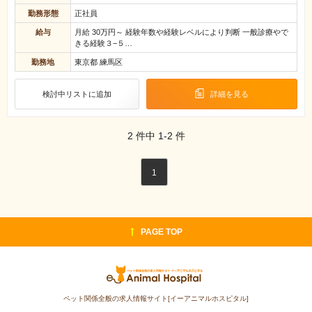
勤務形態
正社員
給与
月給 30万円～ 経験年数や経験レベルにより判断 一般診療やで
きる経験３−５…
勤務地
東京都 練馬区
検討中リストに追加
詳細を見る
2
件中
1-2
件
1
PAGE TOP
ペット関係全般の求人情報サイト[イーアニマルホスピタル]