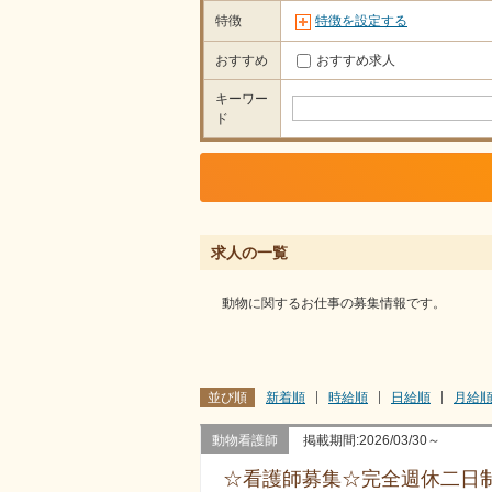
特徴
特徴を設定する
おすすめ
おすすめ求人
キーワー
ド
求人の一覧
動物に関するお仕事の募集情報です。
並び順
新着順
時給順
日給順
月給
動物看護師
掲載期間:2026/03/30～
☆看護師募集☆完全週休二日