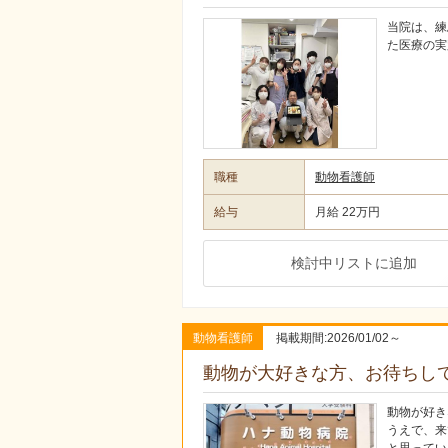
当院は、練
た医療の実
職種
動物看護師
給与
月給 22万円
検討中リストに追加
動物看護師
掲載期間:2026/01/02～
動物が大好きな方、お待ちし
動物が好き
うえで、来
と思ってい