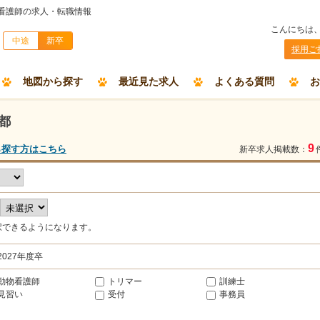
物看護師の求人・転職情報
こんにちは
中途
新卒
採用ご
地図から探す
最近見た求人
よくある質問
お
都
9
ら探す方はこちら
新卒求人掲載数：
択できるようになります。
2027年度卒
動物看護師
トリマー
訓練士
見習い
受付
事務員