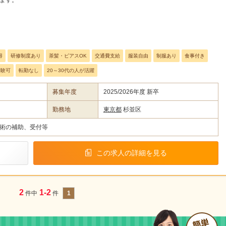
得
研修制度あり
茶髪・ピアスOK
交通費支給
服装自由
制服あり
食事付き
経験可
転勤なし
20～30代の人が活躍
募集年度
2025/2026年度 新卒
勤務地
東京都
杉並区
術の補助、受付等
この求人の詳細を見る
2
1-2
件中
件
1