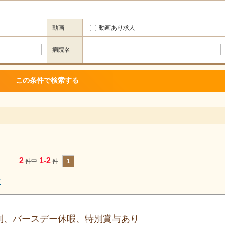
動画
動画あり求人
病院名
2
1-2
件中
件
1
順
制、バースデー休暇、特別賞与あり