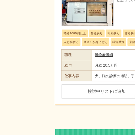
時給1000円以上
昇給あり
即勤務可
資格取
人と接する
スキルが身に付く
職場禁煙
未
職種
動物看護師
給与
月給 20.5万円
仕事内容
犬、猫の診療の補助、手
検討中リストに追加