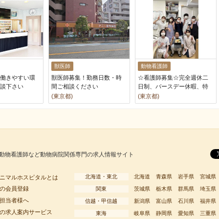
獣医師
動物看護師
働きやすい環
獣医師募集！勤務日数・時
☆看護師募集☆完全週休二
談下さい
間ご相談ください
日制、バースデー休暇、特
別賞与あり
(東京都)
(東京都)
動物看護師など動物病院関係専門の求人情報サイト
北海道・東北
北海道
青森県
岩手県
宮城県
ニマルホスピタルとは
の会員登録
関東
茨城県
栃木県
群馬県
埼玉県
担当者様へ
信越・甲信越
新潟県
富山県
石川県
福井県
の求人案内サービス
東海
岐阜県
静岡県
愛知県
三重県