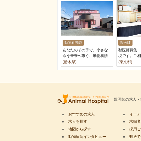
動物看護師
獣医師
あなたのその手で、小さな
獣医師募集 
命を未来へ繋ぐ。動物看護
境です。ご相
師募集
(栃木県)
(東京都)
獣医師の求人・
おすすめの求人
イーア
求人を探す
求職者
地図から探す
採用ご
動物病院インタビュー
郵送で