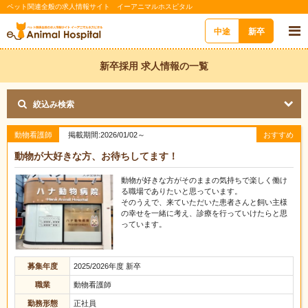
ペット関連全般の求人情報サイト イーアニマルホスピタル
中途
新卒
新卒採用 求人情報の一覧
絞込み検索
動物看護師
掲載期間:2026/01/02～
おすすめ
動物が大好きな方、お待ちしてます！
動物が好きな方がそのままの気持ちで楽しく働け
る職場でありたいと思っています。
そのうえで、来ていただいた患者さんと飼い主様
の幸せを一緒に考え、診療を行っていけたらと思
っています。
募集年度
2025/2026年度 新卒
職業
動物看護師
勤務形態
正社員