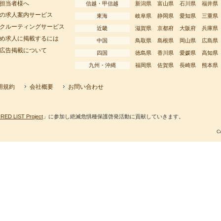
担当者様へ
信越・甲信越
新潟県
富山県
石川県
福井県
の求人案内サービス
東海
岐阜県
静岡県
愛知県
三重県
クルーティングサービス
近畿
滋賀県
京都府
大阪府
兵庫県
め求人に掲載するには
中国
鳥取県
島根県
岡山県
広島県
広告掲載について
四国
徳島県
香川県
愛媛県
高知県
九州・沖縄
福岡県
佐賀県
長崎県
熊本県
用規約
会社概要
お問い合わせ
RED LIST Project
」に参加し絶滅危惧種保護啓発活動に貢献していきます。
C