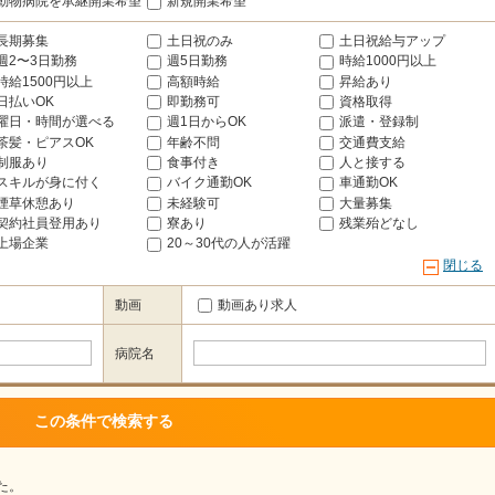
動物病院を承継開業希望
新規開業希望
長期募集
土日祝のみ
土日祝給与アップ
週2〜3日勤務
週5日勤務
時給1000円以上
時給1500円以上
高額時給
昇給あり
日払いOK
即勤務可
資格取得
曜日・時間が選べる
週1日からOK
派遣・登録制
茶髪・ピアスOK
年齢不問
交通費支給
制服あり
食事付き
人と接する
スキルが身に付く
バイク通勤OK
車通勤OK
煙草休憩あり
未経験可
大量募集
契約社員登用あり
寮あり
残業殆どなし
上場企業
20～30代の人が活躍
閉じる
動画
動画あり求人
病院名
た。