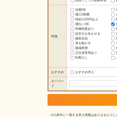
院長としての勤務希望
短期OK
週1日勤務
時給1200円以上
週払いOK
研修制度あり
語学力を生かせる
特徴
服装自由
体を動かす
職場禁煙
正社員登用あり
転勤なし
おすすめ
おすすめ求人
キーワー
ド
その条件に一致する求人情報はありませんでし