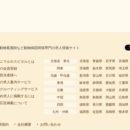
動物看護師など動物病院関係専門の求人情報サイト
北海道・東北
北海道
青森県
岩手県
宮城県
ニマルホスピタルとは
の会員登録
関東
茨城県
栃木県
群馬県
埼玉県
担当者様へ
信越・甲信越
新潟県
富山県
石川県
福井県
の求人案内サービス
東海
岐阜県
静岡県
愛知県
三重県
クルーティングサービス
近畿
滋賀県
京都府
大阪府
兵庫県
め求人に掲載するには
中国
鳥取県
島根県
岡山県
広島県
広告掲載について
四国
徳島県
香川県
愛媛県
高知県
九州・沖縄
福岡県
佐賀県
長崎県
熊本県
用規約
会社概要
お問い合わせ