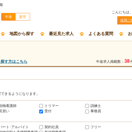
報
こんにちは
中途
新卒
採用ご
地図から探す
最近見た求人
よくある質問
お
38
ら探す方はこちら
中途求人掲載数：
択できるようになります。
動物看護師
トリマー
訓練士
見習い
受付
事務員
パート･アルバイト
契約社員
フリー