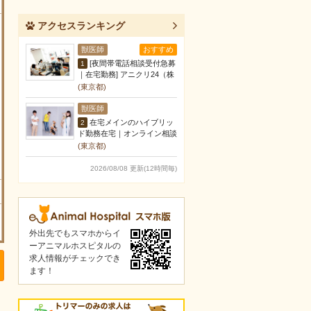
アクセスランキング
獣医師
おすすめ
[夜間帯電話相談受付急募
1
｜在宅勤務] アニクリ24（株
式会社チェリッシュライ…
(東京都)
獣医師
在宅メインのハイブリッ
2
ド勤務在宅｜オンライン相談
を支える契約社員獣医師募集
(東京都)
2026/08/08 更新(12時間毎)
外出先でもスマホからイ
ーアニマルホスピタルの
求人情報がチェックでき
ます！