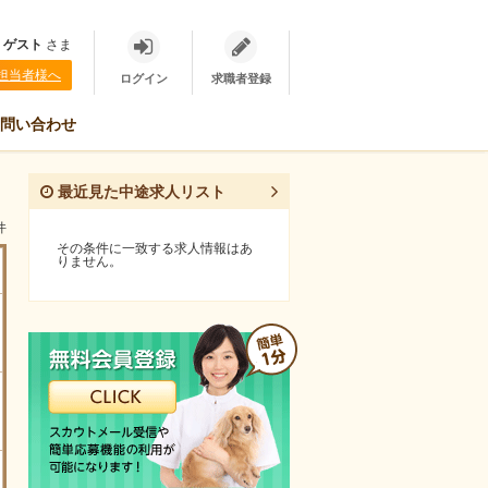
、
ゲスト
さま
担当者様へ
ログイン
求職者登録
問い合わせ
最近見た中途求人リスト
件
その条件に一致する求人情報はあ
りません。