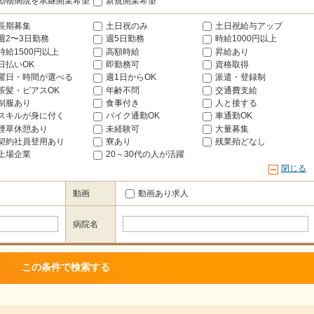
動物病院を承継開業希望
新規開業希望
長期募集
土日祝のみ
土日祝給与アップ
週2〜3日勤務
週5日勤務
時給1000円以上
時給1500円以上
高額時給
昇給あり
日払いOK
即勤務可
資格取得
曜日・時間が選べる
週1日からOK
派遣・登録制
茶髪・ピアスOK
年齢不問
交通費支給
制服あり
食事付き
人と接する
スキルが身に付く
バイク通勤OK
車通勤OK
煙草休憩あり
未経験可
大量募集
契約社員登用あり
寮あり
残業殆どなし
上場企業
20～30代の人が活躍
閉じる
動画
動画あり求人
病院名