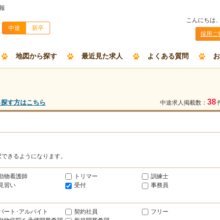
報
こんにちは
中途
新卒
採用ご
地図から探す
最近見た求人
よくある質問
お
38
ら探す方はこちら
中途求人掲載数：
択できるようになります。
動物看護師
トリマー
訓練士
見習い
受付
事務員
パート･アルバイト
契約社員
フリー