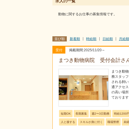
求人の一覧
動物に関するお仕事の募集情報です。
並び順
新着順
時給順
日給順
月給
受付
掲載期間:2025/11/20～
まつき動物病院 受付会計さ
まつき動物
務スタッフ
される飼い
通アクセス
の高い場所
ております
短期OK
長期募集
週2〜3日勤務
時給1200
人と接する
スキルが身に付く
職場禁煙
未