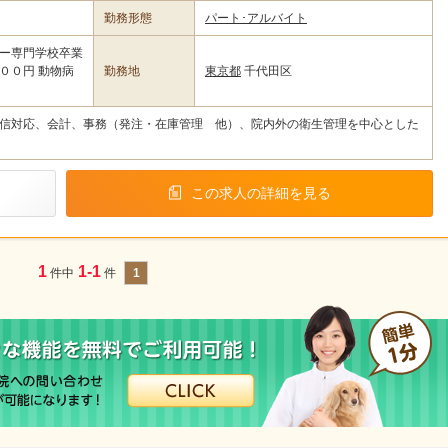
勤務形態
パート･アルバイト
ー専門学校卒業
０円 動物病
勤務地
東京都
千代田区
信対応、会計、事務（発注・在庫管理 他）、院内外の衛生管理を中心とした
この求人の詳細を見る
1
1-1
件中
件
1