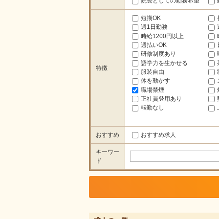
院長としての勤務希望
短期OK
週1日勤務
時給1200円以上
週払いOK
研修制度あり
語学力を生かせる
特徴
服装自由
体を動かす
職場禁煙
正社員登用あり
転勤なし
おすすめ
おすすめ求人
キーワー
ド