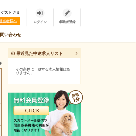
、
ゲスト
さま
担当者様へ
ログイン
求職者登録
問い合わせ
最近見た中途求人リスト
件
その条件に一致する求人情報はあ
りません。