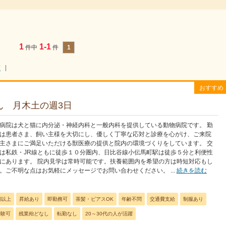
1
1-1
件中
件
1
順
おすすめ
ん 月木土の週3日
病院は犬と猫に内分泌・神経内科と一般内科を提供している動物病院です。 勤
は患者さま、飼い主様を大切にし、優しく丁寧な応対と診療を心がけ、ご来院
主さまにご満足いただける獣医療の提供と院内の環境づくりをしています。 交
は私鉄・JR線ともに徒歩１０分圏内、日比谷線小伝馬町駅は徒歩５分と利便性
にあります。 院内見学は常時可能です。扶養範囲内を希望の方は時短対応もし
。ご不明な点はお気軽にメッセージでお問い合わせください。 ...
続きを読む
円以上
昇給あり
即勤務可
茶髪・ピアスOK
年齢不問
交通費支給
制服あり
経験可
残業殆どなし
転勤なし
20～30代の人が活躍