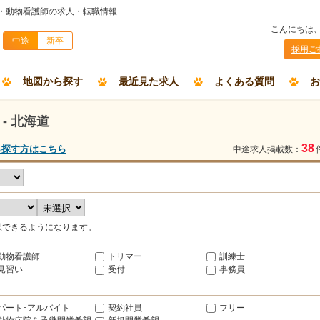
師・動物看護師の求人・転職情報
こんにちは
中途
新卒
採用ご
地図から探す
最近見た求人
よくある質問
お
- 北海道
38
ら探す方はこちら
中途求人掲載数：
択できるようになります。
動物看護師
トリマー
訓練士
見習い
受付
事務員
パート･アルバイト
契約社員
フリー