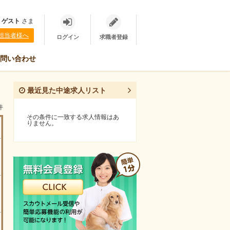
、
ゲスト
さま
担当者様へ
ログイン
求職者登録
問い合わせ
最近見た中途求人リスト
件
その条件に一致する求人情報はあ
りません。