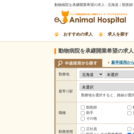
動物病院を承継開業希望の求人 - 北海道｜獣医
おすすめの求人
求人を探す
動物病院を承継開業希望の求人 
新卒採用か
勤務地
最寄り駅
勤務地を選択すると、路線が選
獣医師
職種
助手
その他
正社員
勤務形態