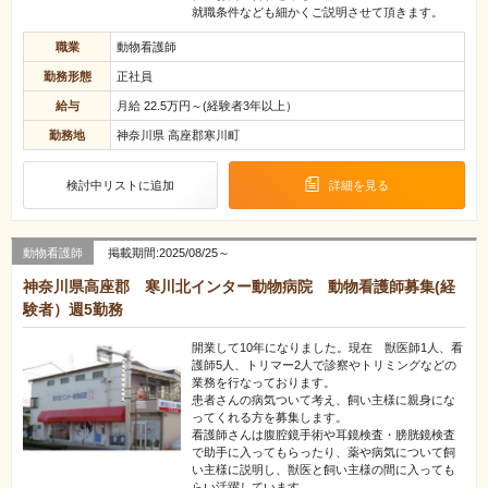
就職条件なども細かくご説明させて頂きます。
職業
動物看護師
勤務形態
正社員
給与
月給 22.5万円～(経験者3年以上）
勤務地
神奈川県 高座郡寒川町
検討中リストに追加
詳細を見る
動物看護師
掲載期間:2025/08/25～
神奈川県高座郡 寒川北インター動物病院 動物看護師募集(経
験者）週5勤務
開業して10年になりました。現在 獣医師1人、看
護師5人、トリマー2人で診察やトリミングなどの
業務を行なっております。
患者さんの病気ついて考え、飼い主様に親身にな
ってくれる方を募集します。
看護師さんは腹腔鏡手術や耳鏡検査・膀胱鏡検査
で助手に入ってもらったり、薬や病気について飼
い主様に説明し、獣医と飼い主様の間に入っても
らい活躍しています。