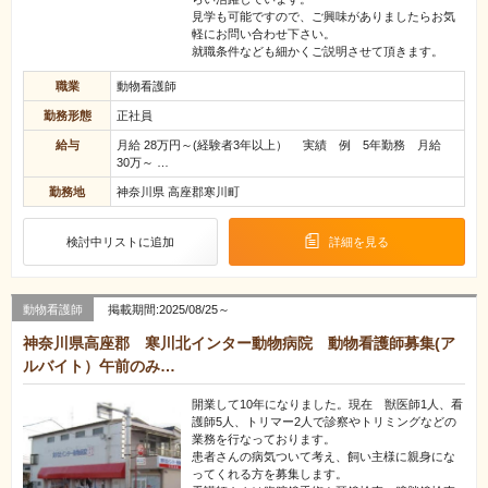
見学も可能ですので、ご興味がありましたらお気
軽にお問い合わせ下さい。
就職条件なども細かくご説明させて頂きます。
職業
動物看護師
勤務形態
正社員
給与
月給 28万円～(経験者3年以上） 実績 例 5年勤務 月給
30万～ …
勤務地
神奈川県 高座郡寒川町
検討中リストに追加
詳細を見る
動物看護師
掲載期間:2025/08/25～
神奈川県高座郡 寒川北インター動物病院 動物看護師募集(ア
ルバイト）午前のみ…
開業して10年になりました。現在 獣医師1人、看
護師5人、トリマー2人で診察やトリミングなどの
業務を行なっております。
患者さんの病気ついて考え、飼い主様に親身にな
ってくれる方を募集します。