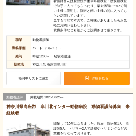
看護師さんは腹腔鏡手術や耳鏡検査・膀胱鏡検査
で助手に入ってもらったり、薬や病気について飼
い主様に説明し、獣医と飼い主様の間に入っても
らい活躍しています。
見学も可能ですので、ご興味がありましたらお気
軽にお問い合わせ下さい。
就職条件なども細かくご説明させて頂きます。
職業
動物看護師
勤務形態
パート･アルバイト
給与
時給1200～ 経験者優遇
勤務地
神奈川県 高座郡寒川町
検討中リストに追加
詳細を見る
動物看護師
掲載期間:2025/08/25～
神奈川県高座郡 寒川北インター動物病院 動物看護師募集 未
経験者
開業して10年になりました。現在 獣医師1人、看
護師5人、トリマー2人で診察やトリミングなどの
業務を行なっております。