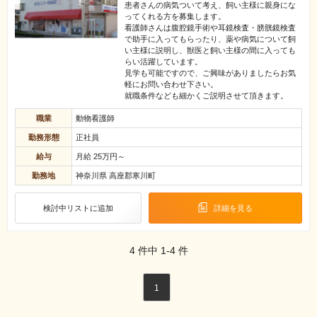
患者さんの病気ついて考え、飼い主様に親身にな
ってくれる方を募集します。
看護師さんは腹腔鏡手術や耳鏡検査・膀胱鏡検査
で助手に入ってもらったり、薬や病気について飼
い主様に説明し、獣医と飼い主様の間に入っても
らい活躍しています。
見学も可能ですので、ご興味がありましたらお気
軽にお問い合わせ下さい。
就職条件なども細かくご説明させて頂きます。
職業
動物看護師
勤務形態
正社員
給与
月給 25万円～
勤務地
神奈川県 高座郡寒川町
検討中リストに追加
詳細を見る
4
件中
1-4
件
1