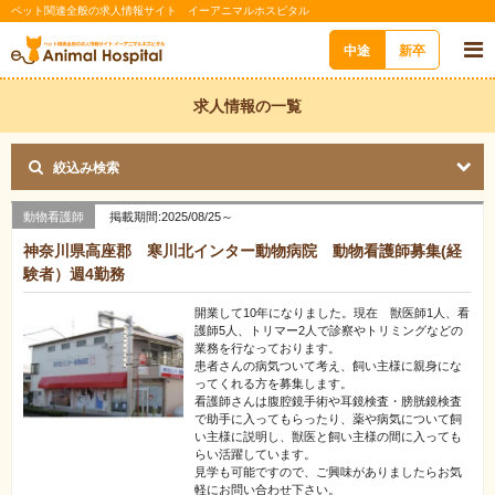
ペット関連全般の求人情報サイト イーアニマルホスピタル
中途
新卒
求人情報の一覧
絞込み検索
動物看護師
掲載期間:2025/08/25～
神奈川県高座郡 寒川北インター動物病院 動物看護師募集(経
験者）週4勤務
開業して10年になりました。現在 獣医師1人、看
護師5人、トリマー2人で診察やトリミングなどの
業務を行なっております。
患者さんの病気ついて考え、飼い主様に親身にな
ってくれる方を募集します。
看護師さんは腹腔鏡手術や耳鏡検査・膀胱鏡検査
で助手に入ってもらったり、薬や病気について飼
い主様に説明し、獣医と飼い主様の間に入っても
らい活躍しています。
見学も可能ですので、ご興味がありましたらお気
軽にお問い合わせ下さい。